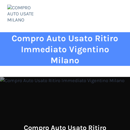
Passa al contenuto principale
Skip to header right navigation
Skip to site footer
Menu
COMPRO AUTO USATE MILANO
✅ qualità ed esperienza al vostro servizio!
Compro Auto Usato Ritiro
Immediato Vigentino
Milano
Compro Auto Usato Ritiro