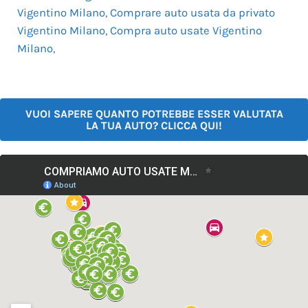
Vigentino Milano
,
Comprare auto usata da privato
Vigentino Milano
,
Compra auto usate Vigentino
Milano
,
VUOI SAPERE QUANTO POTREBBE ESSER VALUTATA
LA TUA AUTO? CLICCA QUI!