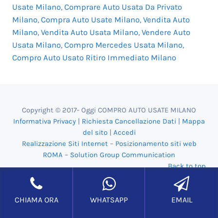
Usate Milano
,
Comprare Auto Usata Da Privato
Milano
,
Compra Auto Usate Milano
,
Vendita Auto
Milano
,
Vendita Auto Usata Milano
,
Vendere Auto
Usata Milano
,
Compro Mercedes Usata Milano
,
Compro Auto Usato Ritiro Immediato Milano
Copyright © 2017- Oggi COMPRO AUTO USATE MILANO
Informativa Privacy
|
Richiesta Cancellazione Dati
|
Mappa
del sito
|
Accedi
Realizzazione Siti Internet
–
Posizionamento siti web
ROMA
–
Solution Group Communication
Back to top
CHIAMA ORA
WHATSAPP
EMAIL