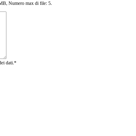
4 MB, Numero max di file: 5.
ei dati.
*