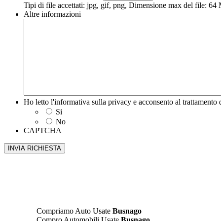
Tipi di file accettati: jpg, gif, png, Dimensione max del file: 6
Altre informazioni
Ho letto l'informativa sulla privacy e acconsento al trattamento d
Si
No
CAPTCHA
Compriamo Auto Usate
Busnago
Compro Automobili Usate
Busnago