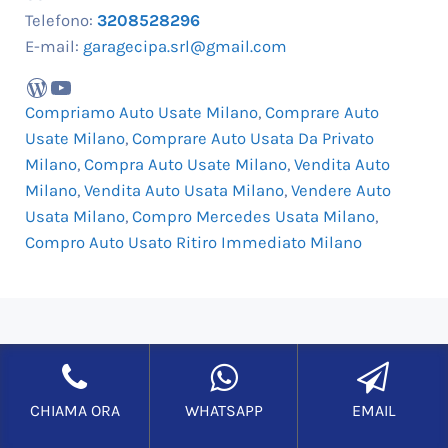
Telefono:
3208528296
E-mail:
garagecipa.srl@gmail.com
WordPress
YouTube
Compriamo Auto Usate Milano
,
Comprare Auto
Usate Milano
,
Comprare Auto Usata Da Privato
Milano
,
Compra Auto Usate Milano
,
Vendita Auto
Milano
,
Vendita Auto Usata Milano
,
Vendere Auto
Usata Milano
,
Compro Mercedes Usata Milano
,
Compro Auto Usato Ritiro Immediato Milano
Copyright © 2017- Oggi COMPRO AUTO USATE MILANO
Informativa Privacy
|
Richiesta Cancellazione Dati
|
Mappa
del sito
|
Accedi
CHIAMA ORA
WHATSAPP
EMAIL
Realizzazione Siti Internet
–
Posizionamento siti web
ROMA
–
Solution Group Communication