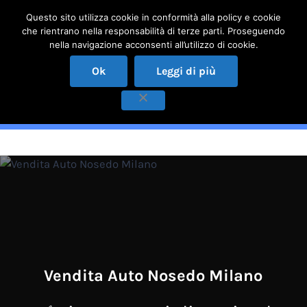
Passa al contenuto principale
Skip to header right navigation
Skip to site footer
Questo sito utilizza cookie in conformità alla policy e cookie
che rientrano nella responsabilità di terze parti. Proseguendo
Menu
nella navigazione acconsenti all’utilizzo di cookie.
COMPRO AUTO USATE MILANO
✅ qualità ed esperienza al vostro servizio!
Ok
Leggi di più
Vendita Auto Nosedo
Milano
Vendita Auto Nosedo Milano