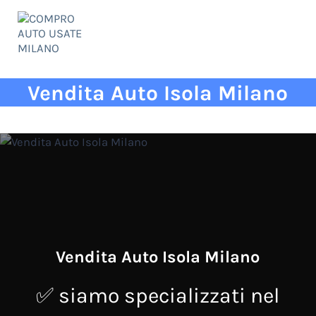
Passa al contenuto principale
Skip to header right navigation
Skip to site footer
Menu
COMPRO AUTO USATE MILANO
✅ qualità ed esperienza al vostro servizio!
Vendita Auto Isola Milano
Vendita Auto Isola Milano
✅ siamo specializzati nel