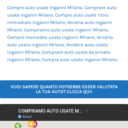
Compro auto usate Inganni Milano
,
Comprare auto
usate Inganni Milano
,
Compro auto usate ritiro
immediato Inganni Milano
,
Vendita auto Inganni
Milano
,
Compriamo auto usate Inganni Milano
,
Compro mercedes usata Inganni Milano
,
Vendita
auto usata Inganni Milano
,
Vendere auto usata
Inganni Milano
,
Comprare auto usata da privato
Inganni Milano
,
Compra auto usate Inganni Milano
,
VUOI SAPERE QUANTO POTREBBE ESSER VALUTATA
LA TUA AUTO? CLICCA QUI!