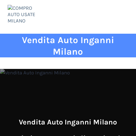
Passa al contenuto principale
Skip to header right navigation
Skip to site footer
Menu
COMPRO AUTO USATE MILANO
✅ qualità ed esperienza al vostro servizio!
Vendita Auto Inganni
Milano
Vendita Auto Inganni Milano