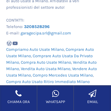
di auto usate a Milano. Affidatevi a veri
professionisti del settore auto!
CONTATTI:
Telefono:
3208528296
E-mail:
garagecipa.srl@gmail.com
WordPress
YouTube
Compriamo Auto Usate Milano
,
Comprare Auto
Usate Milano
,
Comprare Auto Usata Da Privato
Milano
,
Compra Auto Usate Milano
,
Vendita Auto
Milano
,
Vendita Auto Usata Milano
,
Vendere Auto
Usata Milano
,
Compro Mercedes Usata Milano
,
Compro Auto Usato Ritiro Immediato Milano
CHIAMA ORA
WHATSAPP
EMAIL
Copyright © 2017- Oggi COMPRO AUTO USATE MILANO