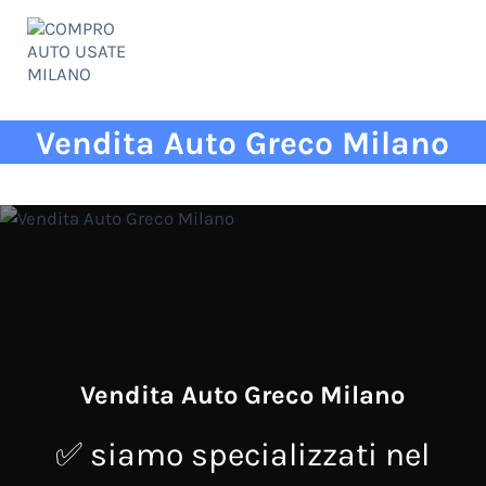
Passa al contenuto principale
Skip to header right navigation
Skip to site footer
Menu
COMPRO AUTO USATE MILANO
✅ qualità ed esperienza al vostro servizio!
Vendita Auto Greco Milano
Vendita Auto Greco Milano
✅ siamo specializzati nel