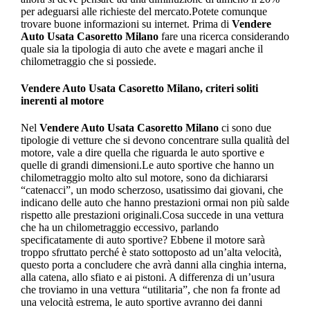
per adeguarsi alle richieste del mercato.Potete comunque
trovare buone informazioni su internet. Prima di
Vendere
Auto Usata Casoretto Milano
fare una ricerca considerando
quale sia la tipologia di auto che avete e magari anche il
chilometraggio che si possiede.
Vendere Auto Usata Casoretto Milano
, criteri soliti
inerenti al motore
Nel
Vendere Auto Usata Casoretto Milano
ci sono due
tipologie di vetture che si devono concentrare sulla qualità del
motore, vale a dire quella che riguarda le auto sportive e
quelle di grandi dimensioni.Le auto sportive che hanno un
chilometraggio molto alto sul motore, sono da dichiararsi
“catenacci”, un modo scherzoso, usatissimo dai giovani, che
indicano delle auto che hanno prestazioni ormai non più salde
rispetto alle prestazioni originali.Cosa succede in una vettura
che ha un chilometraggio eccessivo, parlando
specificatamente di auto sportive? Ebbene il motore sarà
troppo sfruttato perché è stato sottoposto ad un’alta velocità,
questo porta a concludere che avrà danni alla cinghia interna,
alla catena, allo sfiato e ai pistoni. A differenza di un’usura
che troviamo in una vettura “utilitaria”, che non fa fronte ad
una velocità estrema, le auto sportive avranno dei danni