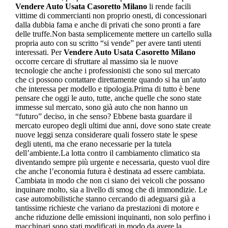
Vendere Auto Usata Casoretto Milano
li rende facili
vittime di commercianti non proprio onesti, di concessionari
dalla dubbia fama e anche di privati che sono pronti a fare
delle truffe.Non basta semplicemente mettere un cartello sulla
propria auto con su scritto “si vende” per avere tanti utenti
interessati. Per
Vendere Auto Usata Casoretto Milano
occorre cercare di sfruttare al massimo sia le nuove
tecnologie che anche i professionisti che sono sul mercato
che ci possono contattare direttamente quando si ha un’auto
che interessa per modello e tipologia.Prima di tutto è bene
pensare che oggi le auto, tutte, anche quelle che sono state
immesse sul mercato, sono già auto che non hanno un
“futuro” deciso, in che senso? Ebbene basta guardare il
mercato europeo degli ultimi due anni, dove sono state create
nuove leggi senza considerare quali fossero state le spese
degli utenti, ma che erano necessarie per la tutela
dell’ambiente.La lotta contro il cambiamento climatico sta
diventando sempre più urgente e necessaria, questo vuol dire
che anche l’economia futura è destinata ad essere cambiata.
Cambiata in modo che non ci siano dei veicoli che possano
inquinare molto, sia a livello di smog che di immondizie. Le
case automobilistiche stanno cercando di adeguarsi già a
tantissime richieste che variano da prestazioni di motore e
anche riduzione delle emissioni inquinanti, non solo perfino i
macchinari sono stati modificati in modo da avere la