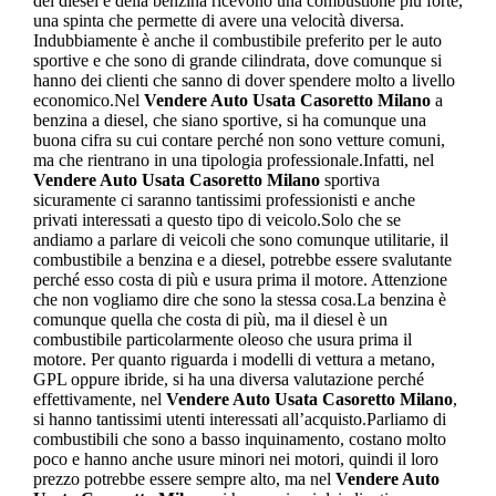
del diesel e della benzina ricevono una combustione più forte,
una spinta che permette di avere una velocità diversa.
Indubbiamente è anche il combustibile preferito per le auto
sportive e che sono di grande cilindrata, dove comunque si
hanno dei clienti che sanno di dover spendere molto a livello
economico.Nel
Vendere Auto Usata Casoretto Milano
a
benzina a diesel, che siano sportive, si ha comunque una
buona cifra su cui contare perché non sono vetture comuni,
ma che rientrano in una tipologia professionale.Infatti, nel
Vendere Auto Usata Casoretto Milano
sportiva
sicuramente ci saranno tantissimi professionisti e anche
privati interessati a questo tipo di veicolo.Solo che se
andiamo a parlare di veicoli che sono comunque utilitarie, il
combustibile a benzina e a diesel, potrebbe essere svalutante
perché esso costa di più e usura prima il motore. Attenzione
che non vogliamo dire che sono la stessa cosa.La benzina è
comunque quella che costa di più, ma il diesel è un
combustibile particolarmente oleoso che usura prima il
motore. Per quanto riguarda i modelli di vettura a metano,
GPL oppure ibride, si ha una diversa valutazione perché
effettivamente, nel
Vendere Auto Usata Casoretto Milano
,
si hanno tantissimi utenti interessati all’acquisto.Parliamo di
combustibili che sono a basso inquinamento, costano molto
poco e hanno anche usure minori nei motori, quindi il loro
prezzo potrebbe essere sempre alto, ma nel
Vendere Auto