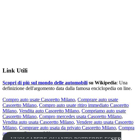
Link Utili
Scopri di più sul mondo delle automobili
su Wikipedia
: Una
definizione dell'argomento data dalla famosa enciclopedia on line.
Compro auto usate Casoretto Milano
,
Comprare auto usate
Casoretto Milano
,
Compro auto usate ritiro immediato Casoretto
Milano
,
Vendita auto Casoretto Milano
,
Compriamo auto usate
Casoretto Milano
,
Compro mercedes usata Casoretto Milano
,
Vendita auto usata Casoretto Milano
,
Vendere auto usata Casoretto
Milano
,
Comprare auto usata da privato Casoretto Milano
,
Compra
auto usate Casoretto Milano
,
VUOI SAPERE QUANTO POTREBBE ESSER