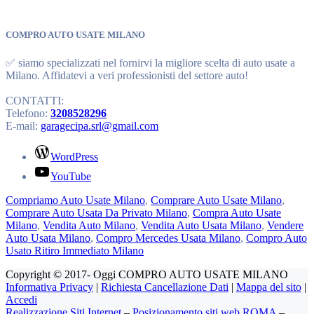
COMPRO AUTO USATE MILANO
✅ siamo specializzati nel fornirvi la migliore scelta di auto usate a
Milano. Affidatevi a veri professionisti del settore auto!
CONTATTI:
Telefono:
3208528296
E-mail:
garagecipa.srl@gmail.com
WordPress
YouTube
Compriamo Auto Usate Milano
,
Comprare Auto Usate Milano
,
Comprare Auto Usata Da Privato Milano
,
Compra Auto Usate
Milano
,
Vendita Auto Milano
,
Vendita Auto Usata Milano
,
Vendere
Auto Usata Milano
,
Compro Mercedes Usata Milano
,
Compro Auto
Usato Ritiro Immediato Milano
Copyright © 2017- Oggi COMPRO AUTO USATE MILANO
Informativa Privacy
|
Richiesta Cancellazione Dati
|
Mappa del sito
|
Accedi
Realizzazione Siti Internet
–
Posizionamento siti web ROMA
–