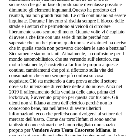
sicurezza che già in fase di produzione diventasse possibile
diminuire gli elementi inquinanti.Questo ha prodotto dei
risultati, ma non grandi risultati. Le città continuano ad essere
inquinate. Durante l’inverno si rischia sempre il blocco delle
strade e i settori che permettono ai veicoli di circolare
liberamente sono sempre di meno. Quante volte vi è capitato
di avere a che fare con una serie di multe perché non
sapevate che, un bel giorno, qualcuno si è alzato ed ha deciso
che in quella strada non potevano circolare le auto a benzina?
Sicuramente siamo in tanti. Attualmente, la confusione per il
mondo automobilistico, che sta vertendo sull’elettrico, ma
molto lentamente, è costretto a far fronte proprio a queste
continui cambiamenti che poi si riflettono sulla vita dei
consumatori che sono sempre più confusi su cosa
acquistare.Ciò sta mettendo a dura prova anche il settore
dove si ha intenzione di vendere delle auto nuove. Anzi nel
2019 il rallentamento della vendita delle auto, prima del
lockdown, è avvenuto proprio per questa confusione. Gli
utenti non si fidano ancora dell’elettrico perché non lo
conoscono bene, ma nell’attesa di avere ulteriori
informazioni, ecco che preferiscono rivolgersi al settore del
mercato dell’usato. Come dar torto?Infatti ci sono anche
tantissimi concessionari che hanno ritagliato uno spazio
proprio per
Vendere Auto Usata Casoretto Milano
, in
modo da attrarre diversi clienti e quindi poter ampliare la loro