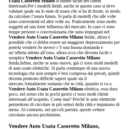
Usata Casoretto Milano
si hanno sicuri dei clienti
interessati.Per i modelli ibridi, anche in questo caso si deve
valutare quale sia lo stato di usura che si ha di fronte, in modo
da calcolare l’usura futura. Si parla di modelli che alle volte
sono convenienti ed altre volte no. Praticamente sono molto
soggetti ad una forte influenza del mercato. In caso ci sono
troppe persone o concessionaria che sono impegnati nel
Vendere Auto Usata Casoretto Milano
ibride, allora è
possibile che ci debba essere un maggiore deprezzamento per
poterla vendere.Se invece c’è una buona domanda e
un’offerta ridotta all’osso, allora ecco che diventa facile e
semplice
Vendere Auto Usata Casoretto Milano
ibrida.Infine, anche se sono nuove, già ci sono molti modelli
di auto usate elettriche. Si parla comunque di una nuova
tecnologia che non sempre è ben compresa dai privati, quindi
diventa piuttosto difficile sapere quale sia il
mercato.Attualmente notiamo che in città, quando si va a
Vendere Auto Usata Casoretto Milano
elettrica, essa dura
poco, nel senso che in pochi giorni ci sono molti clienti
interessati all’acquisto. Come mai? Perché le auto elettriche
permettono di circolare in più settori della città e inquinano di
meno. Al contrario, nei piccoli paesini, queste vetture
circolano ancora pochissimo.
Vendere Auto Usata Casoretto Milano
,