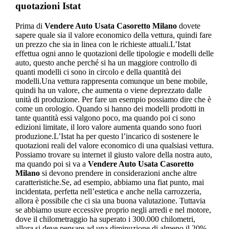
quotazioni Istat
Prima di
Vendere Auto Usata Casoretto Milano
dovete
sapere quale sia il valore economico della vettura, quindi fare
un prezzo che sia in linea con le richieste attuali.L’Istat
effettua ogni anno le quotazioni delle tipologie e modelli delle
auto, questo anche perché si ha un maggiore controllo di
quanti modelli ci sono in circolo e della quantità dei
modelli.Una vettura rappresenta comunque un bene mobile,
quindi ha un valore, che aumenta o viene deprezzato dalle
unità di produzione. Per fare un esempio possiamo dire che è
come un orologio. Quando si hanno dei modelli prodotti in
tante quantità essi valgono poco, ma quando poi ci sono
edizioni limitate, il loro valore aumenta quando sono fuori
produzione.L’Istat ha per questo l’incarico di sostenere le
quotazioni reali del valore economico di una qualsiasi vettura.
Possiamo trovare su internet il giusto valore della nostra auto,
ma quando poi si va a
Vendere Auto Usata Casoretto
Milano
si devono prendere in considerazioni anche altre
caratteristiche.Se, ad esempio, abbiamo una fiat punto, mai
incidentata, perfetta nell’estetica e anche nella carrozzeria,
allora è possibile che ci sia una buona valutazione. Tuttavia
se abbiamo usure eccessive proprio negli arredi e nel motore,
dove il chilometraggio ha superato i 300.000 chilometri,
allora si deve pensare ad una diminuzione di almeno il 20%