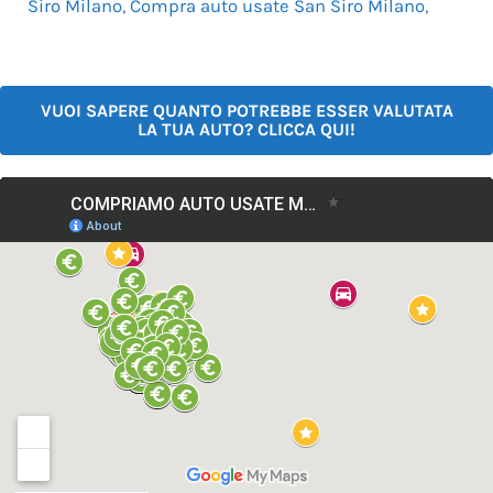
Siro Milano
,
Compra auto usate San Siro Milano
,
VUOI SAPERE QUANTO POTREBBE ESSER VALUTATA
LA TUA AUTO? CLICCA QUI!