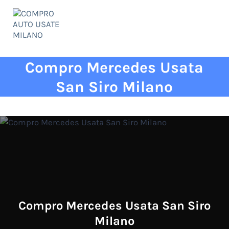
Passa al contenuto principale
Skip to header right navigation
Skip to site footer
Menu
COMPRO AUTO USATE MILANO
✅ qualità ed esperienza al vostro servizio!
Compro Mercedes Usata
San Siro Milano
Compro Mercedes Usata San Siro
Milano