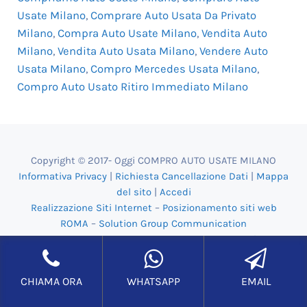
Usate Milano
,
Comprare Auto Usata Da Privato
Milano
,
Compra Auto Usate Milano
,
Vendita Auto
Milano
,
Vendita Auto Usata Milano
,
Vendere Auto
Usata Milano
,
Compro Mercedes Usata Milano
,
Compro Auto Usato Ritiro Immediato Milano
Copyright © 2017- Oggi COMPRO AUTO USATE MILANO
Informativa Privacy
|
Richiesta Cancellazione Dati
|
Mappa
del sito
|
Accedi
Realizzazione Siti Internet
–
Posizionamento siti web
ROMA
–
Solution Group Communication
Back to top
CHIAMA ORA
WHATSAPP
EMAIL