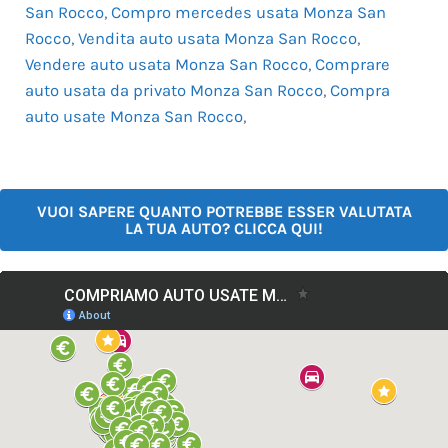
San Rocco
,
Compro mercedes usata Monza San
Rocco
,
Vendita auto usata Monza San Rocco
,
Vendere auto usata Monza San Rocco
,
Comprare
auto usata da privato Monza San Rocco
,
Compra
auto usate Monza San Rocco
,
VUOI SAPERE QUANTO POTREBBE ESSER VALUTATA
LA TUA AUTO? CLICCA QUI!