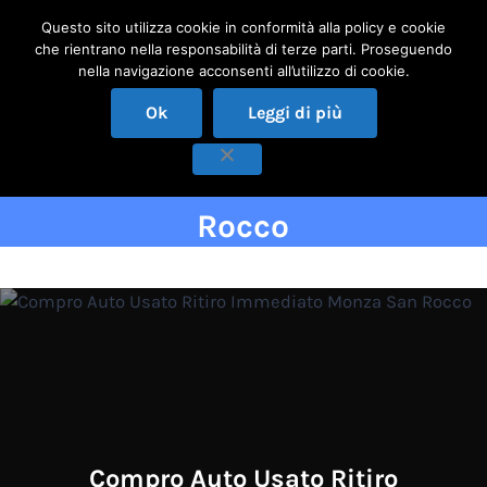
Passa al contenuto principale
Skip to header right navigation
Skip to site footer
Questo sito utilizza cookie in conformità alla policy e cookie
che rientrano nella responsabilità di terze parti. Proseguendo
Menu
nella navigazione acconsenti all’utilizzo di cookie.
COMPRO AUTO USATE MILANO
✅ qualità ed esperienza al vostro servizio!
Ok
Leggi di più
Compro Auto Usato Ritiro
Immediato Monza San
Rocco
Compro Auto Usato Ritiro