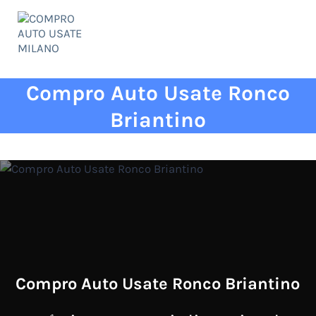
Passa al contenuto principale
Skip to header right navigation
Skip to site footer
Menu
COMPRO AUTO USATE MILANO
✅ qualità ed esperienza al vostro servizio!
Compro Auto Usate Ronco
Briantino
Compro Auto Usate Ronco Briantino