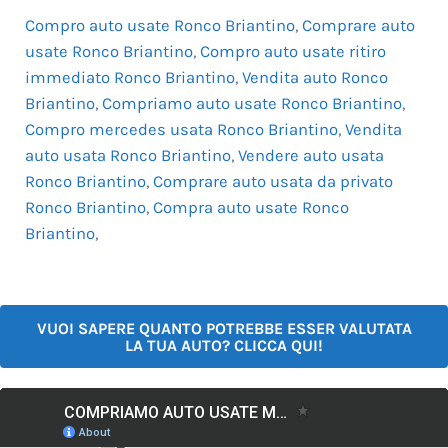
Compro auto usate Ronco Briantino
,
Comprare auto
usate Ronco Briantino
,
Compro auto usate ritiro
immediato Ronco Briantino
,
Vendita auto Ronco
Briantino
,
Compriamo auto usate Ronco Briantino
,
Compro mercedes usata Ronco Briantino
,
Vendita
auto usata Ronco Briantino
,
Vendere auto usata
Ronco Briantino
,
Comprare auto usata da privato
Ronco Briantino
,
Compra auto usate Ronco
Briantino
,
VUOI SAPERE QUANTO POTREBBE ESSER VALUTATA
LA TUA AUTO? CLICCA QUI!