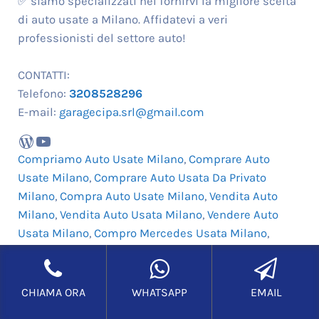
✅ siamo specializzati nel fornirvi la migliore scelta
di auto usate a Milano. Affidatevi a veri
professionisti del settore auto!
CONTATTI:
Telefono:
3208528296
E-mail:
garagecipa.srl@gmail.com
WordPress
YouTube
Compriamo Auto Usate Milano
,
Comprare Auto
Usate Milano
,
Comprare Auto Usata Da Privato
Milano
,
Compra Auto Usate Milano
,
Vendita Auto
Milano
,
Vendita Auto Usata Milano
,
Vendere Auto
Usata Milano
,
Compro Mercedes Usata Milano
,
Compro Auto Usato Ritiro Immediato Milano
CHIAMA ORA
WHATSAPP
EMAIL