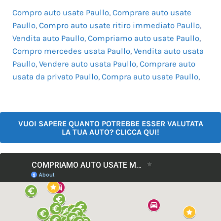
Compro auto usate Paullo
,
Comprare auto usate
Paullo
,
Compro auto usate ritiro immediato Paullo
,
Vendita auto Paullo
,
Compriamo auto usate Paullo
,
Compro mercedes usata Paullo
,
Vendita auto usata
Paullo
,
Vendere auto usata Paullo
,
Comprare auto
usata da privato Paullo
,
Compra auto usate Paullo
,
VUOI SAPERE QUANTO POTREBBE ESSER VALUTATA
LA TUA AUTO? CLICCA QUI!