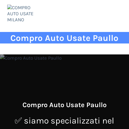
Passa al contenuto principale
Skip to header right navigation
Skip to site footer
Menu
COMPRO AUTO USATE MILANO
✅ qualità ed esperienza al vostro servizio!
Compro Auto Usate Paullo
Compro Auto Usate Paullo
✅ siamo specializzati nel