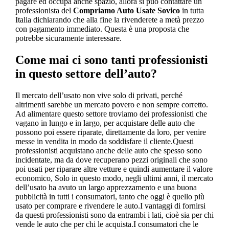
pagare ed occupa anche spazio, allora si può contattare un
professionista del
Compriamo Auto Usate Sovico
in tutta
Italia dichiarando che alla fine la rivenderete a metà prezzo
con pagamento immediato. Questa è una proposta che
potrebbe sicuramente interessare.
Come mai ci sono tanti professionisti
in questo settore dell’auto?
Il mercato dell’usato non vive solo di privati, perché
altrimenti sarebbe un mercato povero e non sempre corretto.
Ad alimentare questo settore troviamo dei professionisti che
vagano in lungo e in largo, per acquistare delle auto che
possono poi essere riparate, direttamente da loro, per venire
messe in vendita in modo da soddisfare il cliente.Questi
professionisti acquistano anche delle auto che spesso sono
incidentate, ma da dove recuperano pezzi originali che sono
poi usati per riparare altre vetture e quindi aumentare il valore
economico, Solo in questo modo, negli ultimi anni, il mercato
dell’usato ha avuto un largo apprezzamento e una buona
pubblicità in tutti i consumatori, tanto che oggi è quello più
usato per comprare e rivendere le auto.I vantaggi di fornirsi
da questi professionisti sono da entrambi i lati, cioè sia per chi
vende le auto che per chi le acquista.I consumatori che le