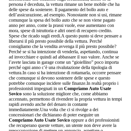
persona è deceduta, la vettura rimane un bene mobile che ha
delle spese da sostenere. Il pagamento del bollo auto e
dell’assicurazione, ad esempio. Nonostante non si usi, rimane
comunque la spesa del bollo auto che se non viene pagato
anno per anno, come la prassi vuole, esse aumentano con
mora, spese di istruttoria e altri oneri di recupero credito.
Spese che ricado sugli eredi.A questo punto si deve pensare a
liberarsi il più presto possibile della vettura. Perché
consigliamo che la vendita avvenga il più presto possibile?
Perché se si ha intenzione di venderla, aspettando, continua
ad invecchiare e quindi ad abbassare il suo valore. Anche se
l’avete lasciata in garage come un “gioiellino” poco importa
perché ogni anno c’è una rivalutazione della tipologia di
vettura.In caso si ha intenzione di rottamarla, occorre pensare
che comunque si devono sostenere delle spese e questo
potrebbe comunque incidere sulle finanze.In realtà proprio i
professionisti impegnati in un
Compriamo Auto Usate
Sovico
sono la soluzione migliore che, come abbiamo
accennato, permettono di rivendere la propria vettura in tempi
rapidi avendo anche del denaro in contante
immediatamente.Una volta che ci si rivolge a dei
concessionari che dichiarano di poter eseguire un
Compriamo Auto Usate Sovico
oppure a dei professionisti
che recuperano queste vetture, un utente non deve avere la
preoccupazione di mettere un annuncio, aspettare o