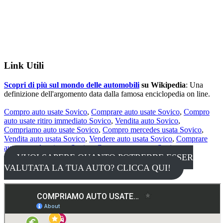
Link Utili
Scopri di più sul mondo delle automobili
su Wikipedia
: Una
definizione dell'argomento data dalla famosa enciclopedia on line.
Compro auto usate Sovico
,
Comprare auto usate Sovico
,
Compro
auto usate ritiro immediato Sovico
,
Vendita auto Sovico
,
Compriamo auto usate Sovico
,
Compro mercedes usata Sovico
,
Vendita auto usata Sovico
,
Vendere auto usata Sovico
,
Comprare
auto usata da privato Sovico
,
Compra auto usate Sovico
,
VUOI SAPERE QUANTO POTREBBE ESSER
VALUTATA LA TUA AUTO? CLICCA QUI!