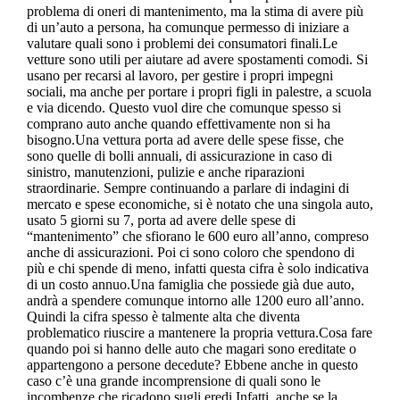
problema di oneri di mantenimento, ma la stima di avere più
di un’auto a persona, ha comunque permesso di iniziare a
valutare quali sono i problemi dei consumatori finali.Le
vetture sono utili per aiutare ad avere spostamenti comodi. Si
usano per recarsi al lavoro, per gestire i propri impegni
sociali, ma anche per portare i propri figli in palestre, a scuola
e via dicendo. Questo vuol dire che comunque spesso si
comprano auto anche quando effettivamente non si ha
bisogno.Una vettura porta ad avere delle spese fisse, che
sono quelle di bolli annuali, di assicurazione in caso di
sinistro, manutenzioni, pulizie e anche riparazioni
straordinarie. Sempre continuando a parlare di indagini di
mercato e spese economiche, si è notato che una singola auto,
usato 5 giorni su 7, porta ad avere delle spese di
“mantenimento” che sfiorano le 600 euro all’anno, compreso
anche di assicurazioni. Poi ci sono coloro che spendono di
più e chi spende di meno, infatti questa cifra è solo indicativa
di un costo annuo.Una famiglia che possiede già due auto,
andrà a spendere comunque intorno alle 1200 euro all’anno.
Quindi la cifra spesso è talmente alta che diventa
problematico riuscire a mantenere la propria vettura.Cosa fare
quando poi si hanno delle auto che magari sono ereditate o
appartengono a persone decedute? Ebbene anche in questo
caso c’è una grande incomprensione di quali sono le
incombenze che ricadono sugli eredi.Infatti, anche se la