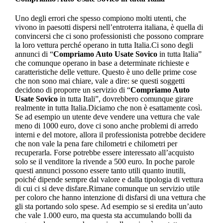
Uno degli errori che spesso compiono molti utenti, che
vivono in paesotti dispersi nell’entroterra italiana, è quella di
convincersi che ci sono professionisti che possono comprare
la loro vettura perché operano in tutta Italia.Ci sono degli
annunci di “
Compriamo Auto Usate Sovico
in tutta Italia”
che comunque operano in base a determinate richieste e
caratteristiche delle vetture. Questo è uno delle prime cose
che non sono mai chiare, vale a dire: se questi soggetti
decidono di proporre un servizio di “
Compriamo Auto
Usate Sovico
in tutta Itali”, dovrebbero comunque girare
realmente in tutta Italia.Diciamo che non è esattamente così.
Se ad esempio un utente deve vendere una vettura che vale
meno di 1000 euro, dove ci sono anche problemi di arredo
interni e del motore, allora il professionista potrebbe decidere
che non vale la pena fare chilometri e chilometri per
recuperarla. Forse potrebbe essere interessato all’acquisto
solo se il venditore la rivende a 500 euro. In poche parole
questi annunci possono essere tanto utili quanto inutili,
poiché dipende sempre dal valore e dalla tipologia di vettura
di cui ci si deve disfare.Rimane comunque un servizio utile
per coloro che hanno intenzione di disfarsi di una vettura che
gli sta portando solo spese. Ad esempio se si eredita un’auto
che vale 1.000 euro, ma questa sta accumulando bolli da