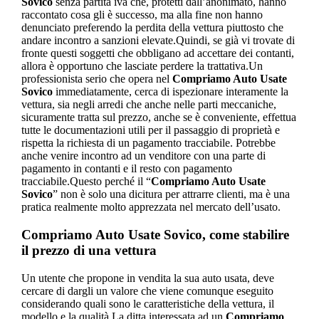
Sovico
senza partita iva che, protetti dall’anonimato, hanno
raccontato cosa gli è successo, ma alla fine non hanno
denunciato preferendo la perdita della vettura piuttosto che
andare incontro a sanzioni elevate.Quindi, se già vi trovate di
fronte questi soggetti che obbligano ad accettare dei contanti,
allora è opportuno che lasciate perdere la trattativa.Un
professionista serio che opera nel
Compriamo Auto Usate
Sovico
immediatamente, cerca di ispezionare interamente la
vettura, sia negli arredi che anche nelle parti meccaniche,
sicuramente tratta sul prezzo, anche se è conveniente, effettua
tutte le documentazioni utili per il passaggio di proprietà e
rispetta la richiesta di un pagamento tracciabile. Potrebbe
anche venire incontro ad un venditore con una parte di
pagamento in contanti e il resto con pagamento
tracciabile.Questo perché il “
Compriamo Auto Usate
Sovico
” non è solo una dicitura per attrarre clienti, ma è una
pratica realmente molto apprezzata nel mercato dell’usato.
Compriamo Auto Usate Sovico
, come stabilire
il prezzo di una vettura
Un utente che propone in vendita la sua auto usata, deve
cercare di dargli un valore che viene comunque eseguito
considerando quali sono le caratteristiche della vettura, il
modello e la qualità.La ditta interessata ad un
Compriamo