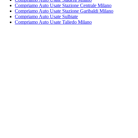
Compriamo Auto Usate Stazione Centrale Milano
Compriamo Auto Usate Stazione Garibaldi Milano
Compriamo Auto Usate Sulbiate
Compriamo Auto Usate Taliedo Milano