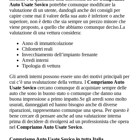
Auto Usate Sovico
potrebbe comunque modificare la
valutazione di un utente, dandogli anche dei consigli per
capire come mai il valore della sua auto è inferiore o anche
superiore, non è detto che sia sempre un prezzo minore che
viene proposto, a quello che abbiamo comunque deciso.La
valutazione di una vettura considera:
Anno di immatricolazione
Chilometri reali
Invecchiamento dell’impianto frenante
Arredi interni
Tipologia di vettura
Gli arredi interni possono essere uno dei motivi principali per
cui c’è una svalutazione della vettura. I
Compriamo Auto
Usate Sovico
cercano comunque di acquistare sempre delle
auto che sono in buono stato o comunque che danno una
buona impressione a primo impatto.Se gli arredi sono molto
usurati, danneggiati ed hanno bisogno anche di diverse
riparazioni, rappresentano comunque una spesa. Per questo è
bene cercare di pensare anche ad una valutazione interna
prima di decidere di rivolgersi ad un professionista che opera
nel
Compriamo Auto Usate Sovico
.
Compriamo Auto Usate Sovico
in tutta Italia