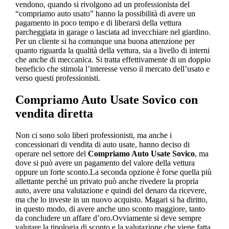
vendono, quando si rivolgono ad un professionista del
“compriamo auto usato” hanno la possibilità di avere un
pagamento in poco tempo e di liberarsi della vettura
parcheggiata in garage o lasciata ad invecchiare nel giardino.
Per un cliente si ha comunque una buona attenzione per
quanto riguarda la qualità della vettura, sia a livello di interni
che anche di meccanica. Si tratta effettivamente di un doppio
beneficio che stimola l’interesse verso il mercato dell’usato e
verso questi professionisti.
Compriamo Auto Usate Sovico
con
vendita diretta
Non ci sono solo liberi professionisti, ma anche i
concessionari di vendita di auto usate, hanno deciso di
operare nel settore del
Compriamo Auto Usate Sovico
, ma
dove si può avere un pagamento del valore della vettura
oppure un forte sconto.La seconda opzione è forse quella più
allettante perché un privato può anche rivedere la propria
auto, avere una valutazione e quindi del denaro da ricevere,
ma che lo investe in un nuovo acquisto. Magari si ha diritto,
in questo modo, di avere anche uno sconto maggiore, tanto
da concludere un affare d’oro.Ovviamente si deve sempre
valutare la tipologia di sconto e la valutazione che viene fatta