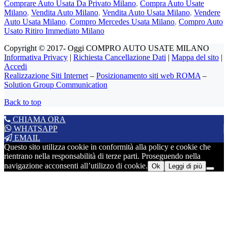
Comprare Auto Usata Da Privato Milano
,
Compra Auto Usate
Milano
,
Vendita Auto Milano
,
Vendita Auto Usata Milano
,
Vendere
Auto Usata Milano
,
Compro Mercedes Usata Milano
,
Compro Auto
Usato Ritiro Immediato Milano
Copyright © 2017- Oggi COMPRO AUTO USATE MILANO
Informativa Privacy
|
Richiesta Cancellazione Dati
|
Mappa del sito
|
Accedi
Realizzazione Siti Internet
–
Posizionamento siti web ROMA
–
Solution Group Communication
Back to top
CHIAMA ORA
WHATSAPP
EMAIL
Questo sito utilizza cookie in conformità alla policy e cookie che
rientrano nella responsabilità di terze parti. Proseguendo nella
navigazione acconsenti all’utilizzo di cookie.
Ok
Leggi di più