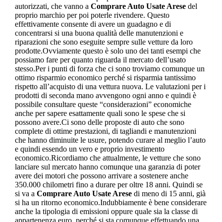
autorizzati, che vanno a
Comprare Auto Usate Arese
del
proprio marchio per poi poterle rivendere. Questo
effettivamente consente di avere un guadagno e di
concentrarsi si una buona qualità delle manutenzioni e
riparazioni che sono eseguite sempre sulle vetture da loro
prodotte.Ovviamente questo è solo uno dei tanti esempi che
possiamo fare per quanto riguarda il mercato dell’usato
stesso.Per i punti di forza che ci sono troviamo comunque un
ottimo risparmio economico perché si risparmia tantissimo
rispetto all’acquisto di una vettura nuova. Le valutazioni per i
prodotti di seconda mano avvengono ogni anno e quindi è
possibile consultare queste “considerazioni” economiche
anche per sapere esattamente quali sono le spese che si
possono avere.Ci sono delle proposte di auto che sono
complete di ottime prestazioni, di tagliandi e manutenzioni
che hanno diminuite le usure, potendo curare al meglio l’auto
e quindi essendo un vero e proprio investimento
economico.Ricordiamo che attualmente, le vetture che sono
lanciare sul mercato hanno comunque una garanzia di poter
avere dei motori che possono arrivare a sostenere anche
350.000 chilometri fino a durare per oltre 18 anni. Quindi se
si va a
Comprare Auto Usate Arese
di meno di 15 anni, già
si ha un ritorno economico.Indubbiamente è bene considerare
anche la tipologia di emissioni oppure quale sia la classe di
appartenenza euro, perché si sta comunque effettuando una