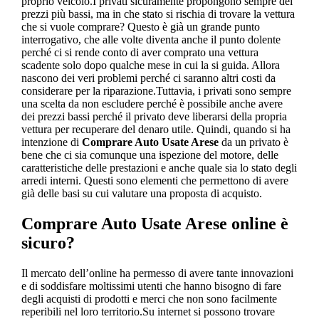
proprio veicolo.I privati sicuramente propongono sempre dei
prezzi più bassi, ma in che stato si rischia di trovare la vettura
che si vuole comprare? Questo è già un grande punto
interrogativo, che alle volte diventa anche il punto dolente
perché ci si rende conto di aver comprato una vettura
scadente solo dopo qualche mese in cui la si guida. Allora
nascono dei veri problemi perché ci saranno altri costi da
considerare per la riparazione.Tuttavia, i privati sono sempre
una scelta da non escludere perché è possibile anche avere
dei prezzi bassi perché il privato deve liberarsi della propria
vettura per recuperare del denaro utile. Quindi, quando si ha
intenzione di
Comprare Auto Usate Arese
da un privato è
bene che ci sia comunque una ispezione del motore, delle
caratteristiche delle prestazioni e anche quale sia lo stato degli
arredi interni. Questi sono elementi che permettono di avere
già delle basi su cui valutare una proposta di acquisto.
Comprare Auto Usate Arese
online è
sicuro?
Il mercato dell’online ha permesso di avere tante innovazioni
e di soddisfare moltissimi utenti che hanno bisogno di fare
degli acquisti di prodotti e merci che non sono facilmente
reperibili nel loro territorio.Su internet si possono trovare