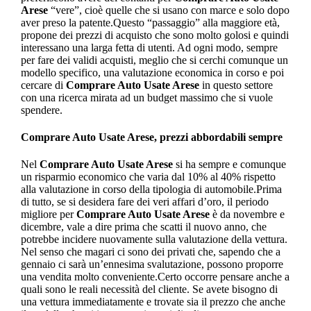
Arese
“vere”, cioè quelle che si usano con marce e solo dopo
aver preso la patente.Questo “passaggio” alla maggiore età,
propone dei prezzi di acquisto che sono molto golosi e quindi
interessano una larga fetta di utenti. Ad ogni modo, sempre
per fare dei validi acquisti, meglio che si cerchi comunque un
modello specifico, una valutazione economica in corso e poi
cercare di
Comprare Auto Usate Arese
in questo settore
con una ricerca mirata ad un budget massimo che si vuole
spendere.
Comprare Auto Usate Arese
, prezzi abbordabili sempre
Nel
Comprare Auto Usate Arese
si ha sempre e comunque
un risparmio economico che varia dal 10% al 40% rispetto
alla valutazione in corso della tipologia di automobile.Prima
di tutto, se si desidera fare dei veri affari d’oro, il periodo
migliore per
Comprare Auto Usate Arese
è da novembre e
dicembre, vale a dire prima che scatti il nuovo anno, che
potrebbe incidere nuovamente sulla valutazione della vettura.
Nel senso che magari ci sono dei privati che, sapendo che a
gennaio ci sarà un’ennesima svalutazione, possono proporre
una vendita molto conveniente.Certo occorre pensare anche a
quali sono le reali necessità del cliente. Se avete bisogno di
una vettura immediatamente e trovate sia il prezzo che anche