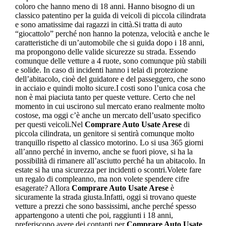
coloro che hanno meno di 18 anni. Hanno bisogno di un
classico patentino per la guida di veicoli di piccola cilindrata
e sono amatissime dai ragazzi in città.Si tratta di auto
“giocattolo” perché non hanno la potenza, velocità e anche le
caratteristiche di un’automobile che si guida dopo i 18 anni,
ma propongono delle valide sicurezze su strada. Essendo
comunque delle vetture a 4 ruote, sono comunque più stabili
e solide. In caso di incidenti hanno i telai di protezione
dell’abitacolo, cioè del guidatore e del passeggero, che sono
in acciaio e quindi molto sicure.I costi sono l’unica cosa che
non è mai piaciuta tanto per queste vetture. Certo che nel
momento in cui uscirono sul mercato erano realmente molto
costose, ma oggi c’è anche un mercato dell’usato specifico
per questi veicoli.Nel
Comprare Auto Usate Arese
di
piccola cilindrata, un genitore si sentirà comunque molto
tranquillo rispetto al classico motorino. Lo si usa 365 giorni
all’anno perché in inverno, anche se fuori piove, si ha la
possibilità di rimanere all’asciutto perché ha un abitacolo. In
estate si ha una sicurezza per incidenti o scontri.Volete fare
un regalo di compleanno, ma non volete spendere cifre
esagerate? Allora
Comprare Auto Usate Arese
è
sicuramente la strada giusta.Infatti, oggi si trovano queste
vetture a prezzi che sono bassissimi, anche perché spesso
appartengono a utenti che poi, raggiunti i 18 anni,
preferiscono avere dei contanti per
Comprare Auto Usate