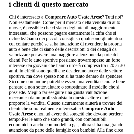
i clienti di questo mercato
Chi è interessato a
Comprare Auto Usate Arese
? Tutti noi?
Non esattamente. Come per il mercato della vendita di auto
nuove, è possibile che ci siano degli utenti maggiormente
interessati, che possono pagare esattamente la cifra che si
richiede.Diamo dei piccoli consigli su quali sono gli utenti su
cui contare perché se si ha intenzione di rivendere la propria
auto e bene che ci siano delle descrizioni o dei dettagli da
valorizzare per avere una maggiore attenzione da parte dei
clienti.Per le auto sportive possiamo trovare spesso un forte
interesse dai giovani che hanno un’età compresa tra i 20 ai 30
anni. In effetti sono quelli che desiderano avere delle vetture
sportive, ma dove spesso non si ha tanto denaro da spendere.
Siccome comunque potrebbe essere una vendita sicura e bene
pensare a non sottovalutare o sottostimare il modello che si
possiede. Meglio far eseguire una giusta valutazione
meccanica da un professionista in questo settore e poi
proporre la vendita. Questo sicuramente aiuterà a trovare dei
clienti che sono realmente interessati a
Comprare Auto
Usate Arese
e non ad avere dei soggetti che devono perdere
tempo.Per le auto che sono grandi, con combustibili
economici o anche con modelli a gas, allora si ha una grande
attenzione da parte delle famiglie con bambini.Alla fine circa