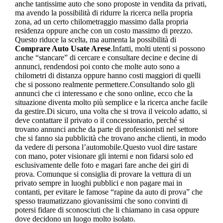
anche tantissime auto che sono proposte in vendita da privati,
ma avendo la possibilità di ridurre la ricerca nella propria
zona, ad un certo chilometraggio massimo dalla propria
residenza oppure anche con un costo massimo di prezzo.
Questo riduce la scelta, ma aumenta la possibilità di
Comprare Auto Usate Arese
.Infatti, molti utenti si possono
anche “stancare” di cercare e consultare decine e decine di
annunci, rendendosi poi conto che molte auto sono a
chilometri di distanza oppure hanno costi maggiori di quelli
che si possono realmente permettere.Consultando solo gli
annunci che ci interessano e che sono online, ecco che la
situazione diventa molto più semplice e la ricerca anche facile
da gestire.Di sicuro, una volta che si trova il veicolo adatto, si
deve contattare il privato o il concessionario, perché si
trovano annunci anche da parte di professionisti nel settore
che si fanno sia pubblicità che trovano anche clienti, in modo
da vedere di persona l’automobile.Questo vuol dire tastare
con mano, poter visionare gli interni e non fidarsi solo ed
esclusivamente delle foto e magari fare anche dei giri di
prova. Comunque si consiglia di provare la vettura di un
privato sempre in luoghi pubblici e non pagare mai in
contanti, per evitare le famose “rapine da auto di prova” che
spesso traumatizzano giovanissimi che sono convinti di
potersi fidare di sconosciuti che li chiamano in casa oppure
dove decidono un luogo molto isolato.