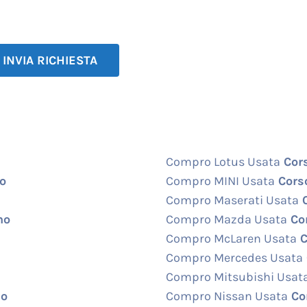
Compro Lotus Usata
Cors
no
Compro MINI Usata
Corso
Compro Maserati Usata
C
no
Compro Mazda Usata
Cor
Compro McLaren Usata
C
Compro Mercedes Usata
Compro Mitsubishi Usat
no
Compro Nissan Usata
Cor