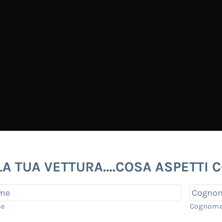
LA TUA VETTURA….COSA ASPETTI C
me
Cognom