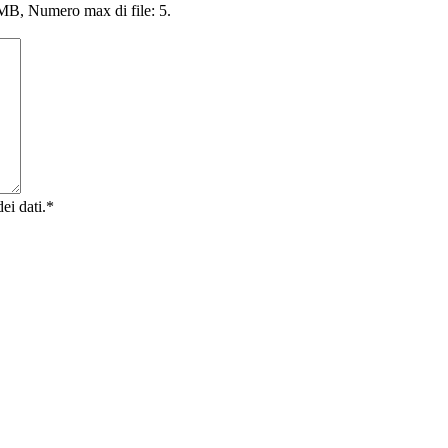
4 MB, Numero max di file: 5.
ei dati.
*