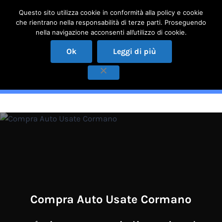
Passa al contenuto principale
Skip to header right navigation
Skip to site footer
Questo sito utilizza cookie in conformità alla policy e cookie
che rientrano nella responsabilità di terze parti. Proseguendo
Menu
nella navigazione acconsenti all’utilizzo di cookie.
COMPRO AUTO USATE MILANO
✅ qualità ed esperienza al vostro servizio!
Ok
Leggi di più
Compra Auto Usate
Cormano
Compra Auto Usate Cormano