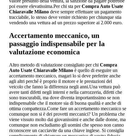
valore presunto della vettura, la sanzione da pagare potrebbe
poi essere elevatissima.Per chi sta per
Compra Auto Usate
Chiaravalle Milano
deve sempre effettuare un pagamento
tracciabile, lo stesso deve venire richiesto per chiunque stia
vendendo una vettura ad un prezzo superiore ai 2.000 euro.
Accertamento meccanico, un
passaggio indispensabile per la
valutazione economica
Altro metodo di valutazione consigliato per chi
Compra
Auto Usate Chiaravalle Milano
è quello di eseguire un
accertamento meccanico, magari lo si deve preferire anche
agli altri perché è proprio il motore e le prestazioni del
veicolo che fanno la differenza negli anni.Una vettura può
avere tanti difetti negli interni e nella carrozzeria, difetti che
sono trascurabili, ma dove diventa importantissimo se non
indispensabile che il motore sia di buona qualità e anche di
ottima compattezza.Come fare un accertamento meccanico se
comunque non si è dei provetti meccanici? Un problema che
viene vissuto molto dai giovanissimi e anche dalle donne, ma
comunque non escludiamo gli uomini che spesso non canno
riconoscere un cacciavite da una chiave inglese. Si consiglia
semplicemente di chiamare un meccanico di vostra fiducia