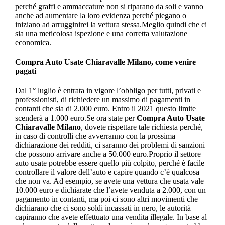
perché graffi e ammaccature non si riparano da soli e vanno
anche ad aumentare la loro evidenza perché piegano o
iniziano ad arrugginirei la vettura stessa.Meglio quindi che ci
sia una meticolosa ispezione e una corretta valutazione
economica.
Compra Auto Usate Chiaravalle Milano
, come venire
pagati
Dal 1° luglio è entrata in vigore l’obbligo per tutti, privati e
professionisti, di richiedere un massimo di pagamenti in
contanti che sia di 2.000 euro. Entro il 2021 questo limite
scenderà a 1.000 euro.Se ora state per
Compra Auto Usate
Chiaravalle Milano
, dovete rispettare tale richiesta perché,
in caso di controlli che avverranno con la prossima
dichiarazione dei redditi, ci saranno dei problemi di sanzioni
che possono arrivare anche a 50.000 euro.Proprio il settore
auto usate potrebbe essere quello più colpito, perché è facile
controllare il valore dell’auto e capire quando c’è qualcosa
che non va. Ad esempio, se avete una vettura che usata vale
10.000 euro e dichiarate che l’avete venduta a 2.000, con un
pagamento in contanti, ma poi ci sono altri movimenti che
dichiarano che ci sono soldi incassati in nero, le autorità
capiranno che avete effettuato una vendita illegale. In base al