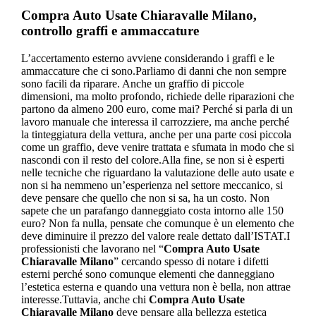
Compra Auto Usate Chiaravalle Milano
,
controllo graffi e ammaccature
L’accertamento esterno avviene considerando i graffi e le
ammaccature che ci sono.Parliamo di danni che non sempre
sono facili da riparare. Anche un graffio di piccole
dimensioni, ma molto profondo, richiede delle riparazioni che
partono da almeno 200 euro, come mai? Perché si parla di un
lavoro manuale che interessa il carrozziere, ma anche perché
la tinteggiatura della vettura, anche per una parte cosi piccola
come un graffio, deve venire trattata e sfumata in modo che si
nascondi con il resto del colore.Alla fine, se non si è esperti
nelle tecniche che riguardano la valutazione delle auto usate e
non si ha nemmeno un’esperienza nel settore meccanico, si
deve pensare che quello che non si sa, ha un costo. Non
sapete che un parafango danneggiato costa intorno alle 150
euro? Non fa nulla, pensate che comunque è un elemento che
deve diminuire il prezzo del valore reale dettato dall’ISTAT.I
professionisti che lavorano nel “
Compra Auto Usate
Chiaravalle Milano
” cercando spesso di notare i difetti
esterni perché sono comunque elementi che danneggiano
l’estetica esterna e quando una vettura non è bella, non attrae
interesse.Tuttavia, anche chi
Compra Auto Usate
Chiaravalle Milano
deve pensare alla bellezza estetica