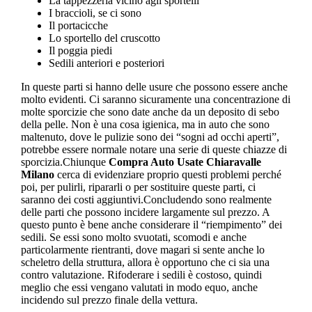
La tappezzeria vicino agli sportelli
I braccioli, se ci sono
Il portacicche
Lo sportello del cruscotto
Il poggia piedi
Sedili anteriori e posteriori
In queste parti si hanno delle usure che possono essere anche
molto evidenti. Ci saranno sicuramente una concentrazione di
molte sporcizie che sono date anche da un deposito di sebo
della pelle. Non è una cosa igienica, ma in auto che sono
maltenuto, dove le pulizie sono dei “sogni ad occhi aperti”,
potrebbe essere normale notare una serie di queste chiazze di
sporcizia.Chiunque
Compra Auto Usate Chiaravalle
Milano
cerca di evidenziare proprio questi problemi perché
poi, per pulirli, ripararli o per sostituire queste parti, ci
saranno dei costi aggiuntivi.Concludendo sono realmente
delle parti che possono incidere largamente sul prezzo. A
questo punto è bene anche considerare il “riempimento” dei
sedili. Se essi sono molto svuotati, scomodi e anche
particolarmente rientranti, dove magari si sente anche lo
scheletro della struttura, allora è opportuno che ci sia una
contro valutazione. Rifoderare i sedili è costoso, quindi
meglio che essi vengano valutati in modo equo, anche
incidendo sul prezzo finale della vettura.