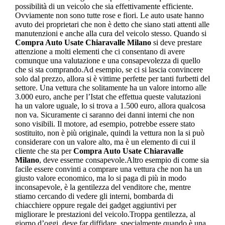
possibilità di un veicolo che sia effettivamente efficiente.
Ovviamente non sono tutte rose e fiori. Le auto usate hanno
avuto dei proprietari che non è detto che siano stati attenti alle
manutenzioni e anche alla cura del veicolo stesso. Quando si
Compra Auto Usate Chiaravalle Milano
si deve prestare
attenzione a molti elementi che ci consentano di avere
comunque una valutazione e una consapevolezza di quello
che si sta comprando.Ad esempio, se ci si lascia convincere
solo dal prezzo, allora si è vittime perfette per tanti furbetti del
settore. Una vettura che solitamente ha un valore intorno alle
3.000 euro, anche per l’Istat che effettua queste valutazioni
ha un valore uguale, lo si trova a 1.500 euro, allora qualcosa
non va. Sicuramente ci saranno dei danni interni che non
sono visibili. Il motore, ad esempio, potrebbe essere stato
sostituito, non è più originale, quindi la vettura non la si può
considerare con un valore alto, ma è un elemento di cui il
cliente che sta per
Compra Auto Usate Chiaravalle
Milano
, deve esserne consapevole.Altro esempio di come sia
facile essere convinti a comprare una vettura che non ha un
giusto valore economico, ma lo si paga di più in modo
inconsapevole, è la gentilezza del venditore che, mentre
stiamo cercando di vedere gli interni, bombarda di
chiacchiere oppure regale dei gadget aggiuntivi per
migliorare le prestazioni del veicolo.Troppa gentilezza, al
giorno d’oggi, deve far diffidare, specialmente quando è una