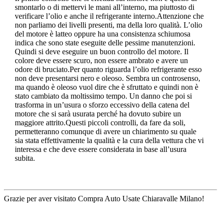
smontarlo o di mettervi le mani all’interno, ma piuttosto di
verificare l’olio e anche il refrigerante interno.Attenzione che
non parliamo dei livelli presenti, ma della loro qualità. L’olio
del motore è latteo oppure ha una consistenza schiumosa
indica che sono state eseguite delle pessime manutenzioni.
Quindi si deve eseguire un buon controllo del motore. Il
colore deve essere scuro, non essere ambrato e avere un
odore di bruciato.Per quanto riguarda l’olio refrigerante esso
non deve presentarsi nero e oleoso. Sembra un controsenso,
ma quando è oleoso vuol dire che è sfruttato e quindi non è
stato cambiato da moltissimo tempo. Un danno che poi si
trasforma in un’usura o sforzo eccessivo della catena del
motore che si sarà usurata perché ha dovuto subire un
maggiore attrito.Questi piccoli controlli, da fare da soli,
permetteranno comunque di avere un chiarimento su quale
sia stata effettivamente la qualità e la cura della vettura che vi
interessa e che deve essere considerata in base all’usura
subita.
Grazie per aver visitato Compra Auto Usate Chiaravalle Milano!