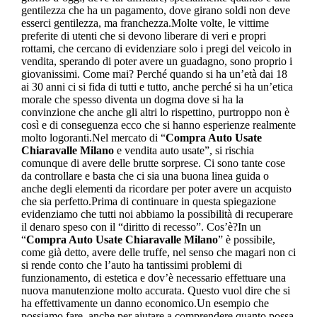
gentilezza che ha un pagamento, dove girano soldi non deve
esserci gentilezza, ma franchezza.Molte volte, le vittime
preferite di utenti che si devono liberare di veri e propri
rottami, che cercano di evidenziare solo i pregi del veicolo in
vendita, sperando di poter avere un guadagno, sono proprio i
giovanissimi. Come mai? Perché quando si ha un’età dai 18
ai 30 anni ci si fida di tutti e tutto, anche perché si ha un’etica
morale che spesso diventa un dogma dove si ha la
convinzione che anche gli altri lo rispettino, purtroppo non è
così e di conseguenza ecco che si hanno esperienze realmente
molto logoranti.Nel mercato di “
Compra Auto Usate
Chiaravalle Milano
e vendita auto usate”, si rischia
comunque di avere delle brutte sorprese. Ci sono tante cose
da controllare e basta che ci sia una buona linea guida o
anche degli elementi da ricordare per poter avere un acquisto
che sia perfetto.Prima di continuare in questa spiegazione
evidenziamo che tutti noi abbiamo la possibilità di recuperare
il denaro speso con il “diritto di recesso”. Cos’è?In un
“
Compra Auto Usate Chiaravalle Milano
” è possibile,
come già detto, avere delle truffe, nel senso che magari non ci
si rende conto che l’auto ha tantissimi problemi di
funzionamento, di estetica e dov’è necessario effettuare una
nuova manutenzione molto accurata. Questo vuol dire che si
ha effettivamente un danno economico.Un esempio che
possiamo fare, anche per aiutare a comprendere quanto possa